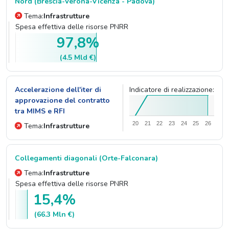
Nord (Brescia-Verona-Vicenza - Padova)
Tema:
Infrastrutture
Spesa effettiva delle risorse PNRR
97,8%
(4.5 Mld €)
Accelerazione dell'iter di
Indicatore di realizzazione:
approvazione del contratto
tra MIMS e RFI
20
21
22
23
24
25
26
Tema:
Infrastrutture
Collegamenti diagonali (Orte-Falconara)
Tema:
Infrastrutture
Spesa effettiva delle risorse PNRR
15,4%
(66.3 Mln €)