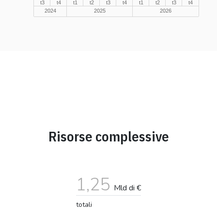
t3
t4
t1
t2
t3
t4
t1
t2
t3
t4
2024
2025
2026
Risorse complessive
1,25
Mld di €
totali