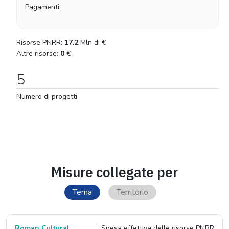
Pagamenti
Risorse PNRR:
17.2
Mln di
€
Altre risorse:
0
€
5
Numero di progetti
Misure collegate per
Tema
Territorio
Roman Cultural
Spesa effettiva delle risorse PNRR