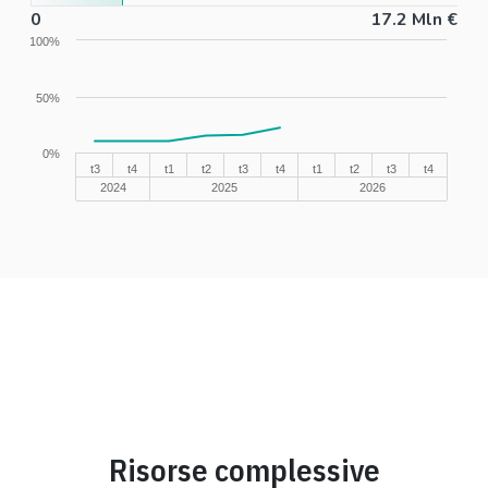
0
0
17.2 Mln €
100%
50%
0%
t3
t4
t1
t2
t3
t4
t1
t2
t3
t4
2024
2025
2026
Risorse complessive