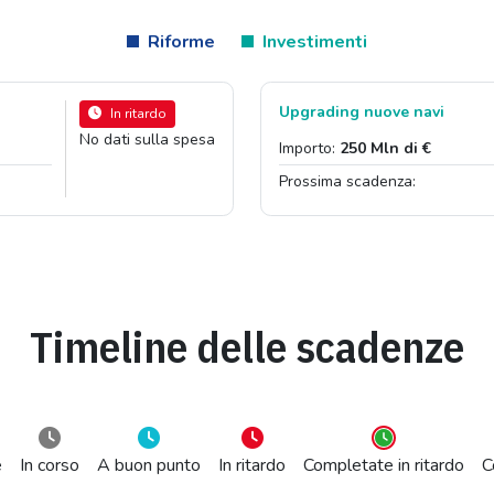
Riforme
Investimenti
Upgrading nuove navi
In ritardo
No dati sulla spesa
Importo:
250 Mln di €
Prossima scadenza:
Timeline delle scadenze
e
In corso
A buon punto
In ritardo
Completate in ritardo
C