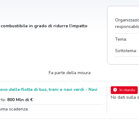
Organizzazi
 combustibile in grado di ridurre l’impatto
responsabil
Tema:
Sottotema:
Fa parte della misura
ovo delle flotte di bus, treni e navi verdi - Navi
In ritardo
No dati sulla 
rto:
800 Mln di €
sima scadenza: