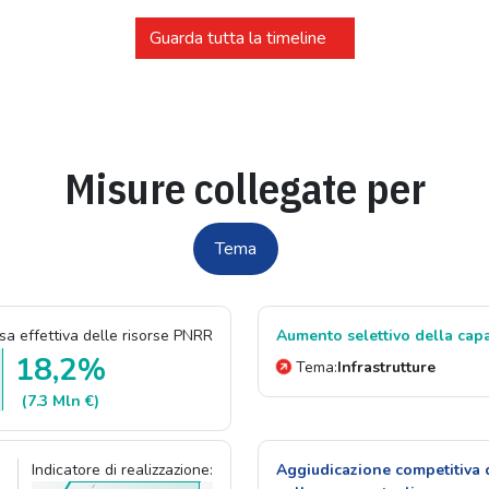
Guarda tutta la timeline
Misure collegate per
Tema
a effettiva delle risorse PNRR
Aumento selettivo della capa
18,2%
Tema:
Infrastrutture
(7.3 Mln €)
Indicatore di realizzazione:
Aggiudicazione competitiva 