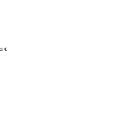
di €
e