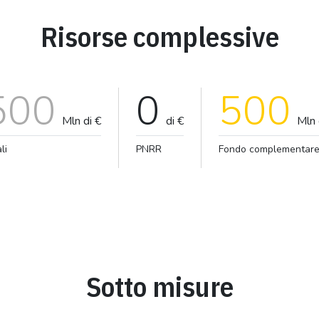
Risorse complessive
500
0
500
Mln di €
di €
Mln 
li
PNRR
Fondo complementar
Sotto misure