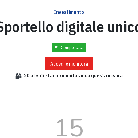
Investimento
Sportello digitale unic
Completata
Accedi e monitora
20
utenti stanno monitorando questa misura
15