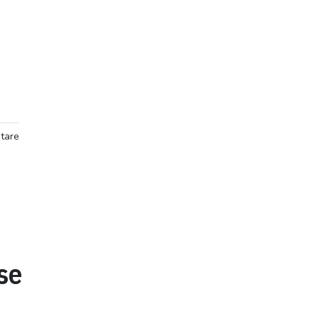
tare
se