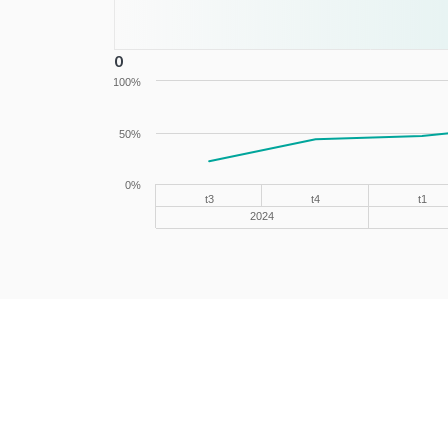
0
0
100%
50%
0%
t3
t4
t1
2024