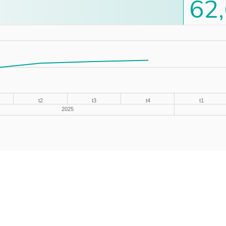
62
t2
t3
t4
t1
2025