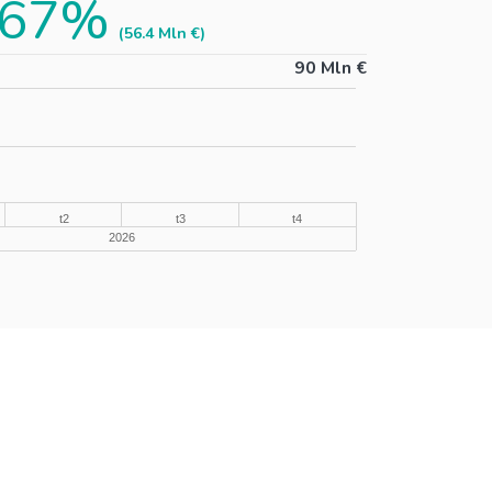
,67%
(56.4 Mln €)
90 Mln €
t2
t3
t4
2026