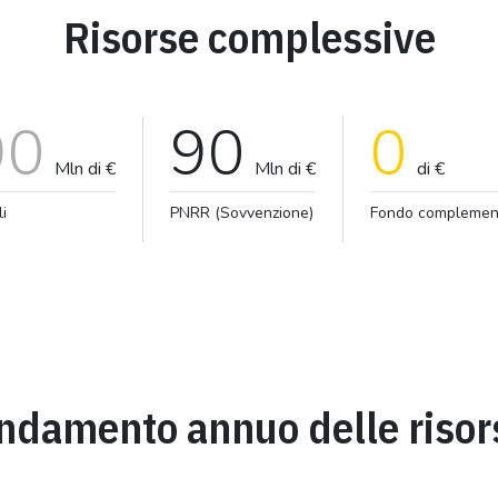
Risorse complessive
90
90
0
Mln di €
Mln di €
di €
li
PNRR (Sovvenzione)
Fondo complemen
ndamento annuo delle risor