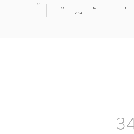
0%
t3
t4
t1
2024
3