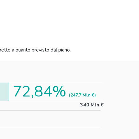
petto a quanto previsto dal piano.
72,84%
(247.7 Mln €)
340 Mln €