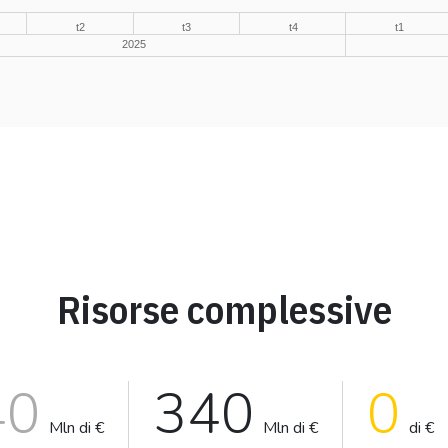
t2
t3
t4
t1
2025
Risorse complessive
40
340
0
Mln di €
Mln di €
di €