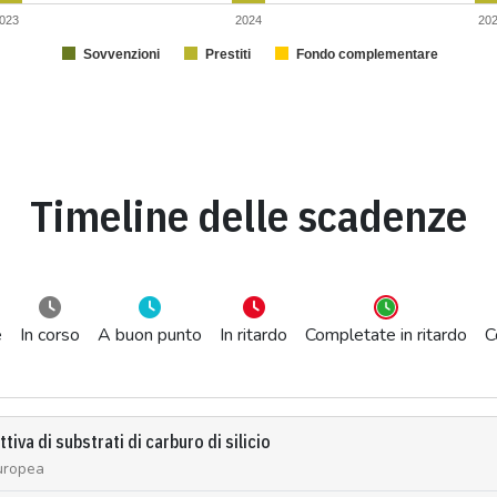
023
2024
20
Sovvenzioni
Prestiti
Fondo complementare
Timeline delle scadenze
e
In corso
A buon punto
In ritardo
Completate in ritardo
C
tiva di substrati di carburo di silicio
uropea