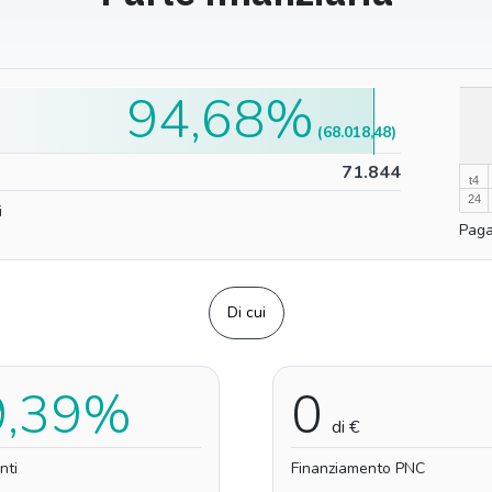
94,68%
100%
(68.018,48)
0%
71.844
t4
24
i
Paga
Di cui
9,39%
0
di €
nti
Finanziamento PNC