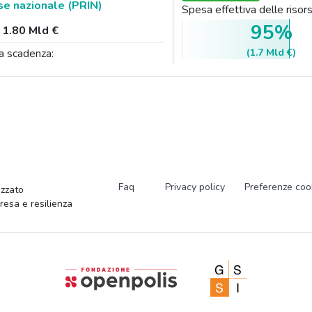
se nazionale (PRIN)
Spesa effettiva delle ris
95%
:
1.80 Mld €
(1.7 Mld €)
a scadenza:
Faq
Privacy policy
Preferenze coo
zzato
presa e resilienza