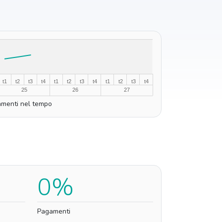
t1
t2
t3
t4
t1
t2
t3
t4
t1
t2
t3
t4
25
26
27
menti nel tempo
0%
Pagamenti