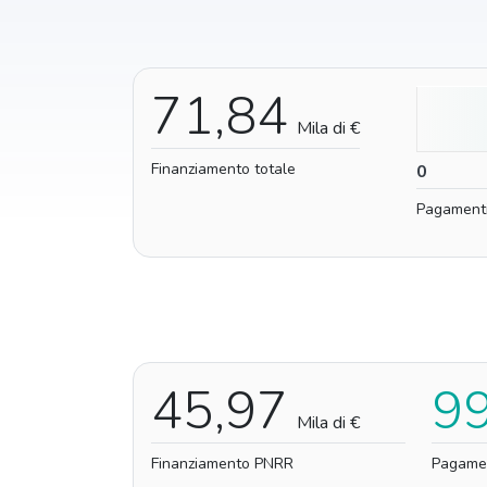
71,84
Mila di €
Finanziamento totale
0
0
Pagament
45,97
9
Mila di €
Finanziamento PNRR
Pagame