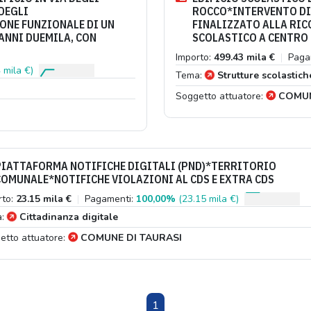
DEGLI
ROCCO*INTERVENTO D
ONE FUNZIONALE DI UN
FINALIZZATO ALLA RIC
 ANNI DUEMILA, CON
SCOLASTICO A CENTRO 
Importo:
499.43 mila €
|
Paga
 mila €)
Tema:
Strutture scolastich
Soggetto attuatore:
COMUN
PIATTAFORMA NOTIFICHE DIGITALI (PND)*TERRITORIO
COMUNALE*NOTIFICHE VIOLAZIONI AL CDS E EXTRA CDS
rto:
23.15 mila €
|
Pagamenti:
100,00%
(23.15 mila €)
a:
Cittadinanza digitale
etto attuatore:
COMUNE DI TAURASI
1