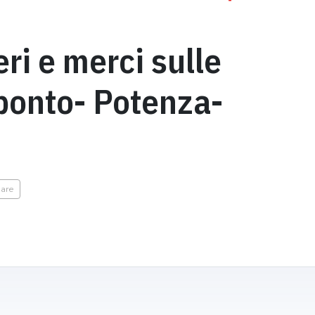
ri e merci sulle
ponto- Potenza-
iare