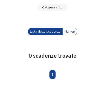
Azzera i filtri
Lista delle scadenze
Numeri
0 scadenze trovate
1