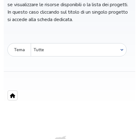
se visualizzare le risorse disponibili o la lista dei progetti.
In questo caso cliccando sul titolo di un singolo progetto
si accede alla scheda dedicata.
Tema
Pro-capite
C
6,51 €