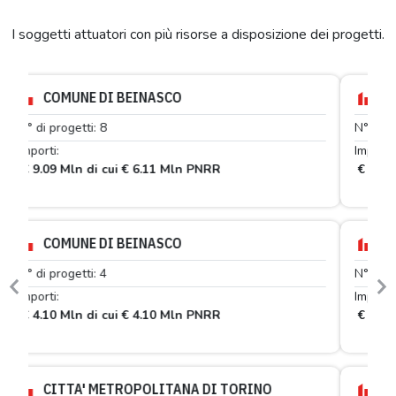
I soggetti attuatori con più risorse a disposizione dei progetti.
CONSORZIO INTERCOMUNALE DI SERVIZI
N° di progetti: 3
Importi:
€ 1.64 Mln di cui € 1.64 Mln PNRR
CONSORZIO DI AREA VASTA COVAR14
N° di progetti: 1
Previous
N
Importi:
€ 860.23 mila di cui € 860.23 mila PNRR
RINO
AD MAIORA HOUSING SRL