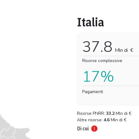
Italia
Pro-capite
Complessivo
8,89 €
8,89 €
37.8
Mln di
€
Risorse complessive
17%
Pagamenti
Risorse PNRR:
33.2
Mln di
€
Altre risorse:
4.6
Mln di
€
Di cui