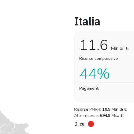
Italia
Pro-capite
Complessivo
7,67 €
7,67 €
11.6
Mln di
€
Risorse complessive
44%
Pagamenti
Risorse PNRR:
10.9
Mln di
€
Altre risorse:
694.9
Mila
€
Di cui