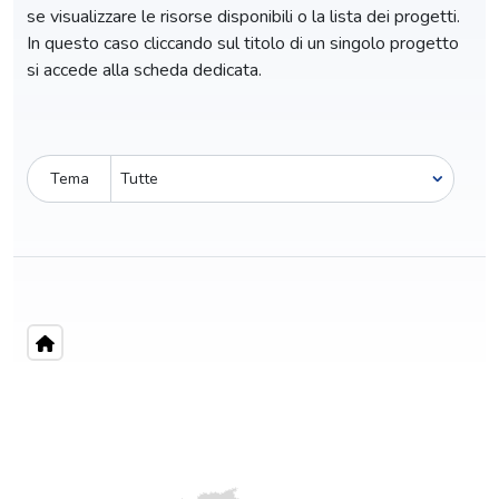
se visualizzare le risorse disponibili o la lista dei progetti.
In questo caso cliccando sul titolo di un singolo progetto
si accede alla scheda dedicata.
Tema
Pro-capite
C
1,29 €