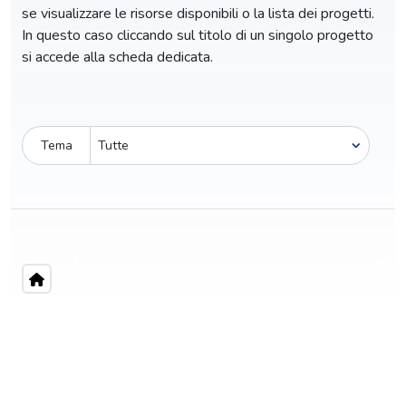
se visualizzare le risorse disponibili o la lista dei progetti.
In questo caso cliccando sul titolo di un singolo progetto
si accede alla scheda dedicata.
Tema
Pro-capite
C
359,29 €