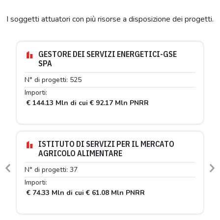
I soggetti attuatori con più risorse a disposizione dei progetti.
GESTORE DEI SERVIZI ENERGETICI-GSE
SPA
N° di progetti: 525
Importi:
€ 144.13 Mln di cui € 92.17 Mln PNRR
ISTITUTO DI SERVIZI PER IL MERCATO
AGRICOLO ALIMENTARE
N° di progetti: 37
Previous
N
Importi:
€ 74.33 Mln di cui € 61.08 Mln PNRR