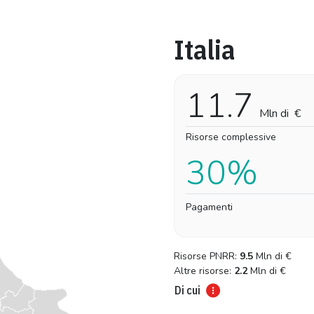
Italia
Pro-capite
Complessivo
2,42 €
2,42 €
11.7
Mln di
€
Risorse complessive
30%
Pagamenti
Risorse PNRR:
9.5
Mln di
€
Altre risorse:
2.2
Mln di
€
Di cui