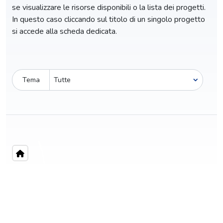
se visualizzare le risorse disponibili o la lista dei progetti.
In questo caso cliccando sul titolo di un singolo progetto
si accede alla scheda dedicata.
Tema
Pro-capite
C
2.073,71 