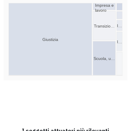
Impresa e
lavoro
I…
Transizio…
Giustizia
I…
Scuola, u…
I soggetti attuatori più rilevanti