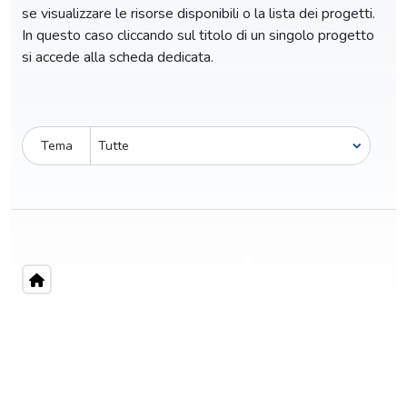
se visualizzare le risorse disponibili o la lista dei progetti.
In questo caso cliccando sul titolo di un singolo progetto
si accede alla scheda dedicata.
Tema
Pro-capite
C
187,69 €