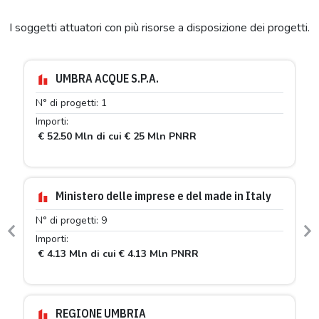
I soggetti attuatori con più risorse a disposizione dei progetti.
UMBRA ACQUE S.P.A.
N° di progetti: 1
Importi:
€ 52.50 Mln di cui € 25 Mln PNRR
Ministero delle imprese e del made in Italy
N° di progetti: 9
Previous
N
Importi:
€ 4.13 Mln di cui € 4.13 Mln PNRR
REGIONE UMBRIA