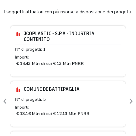
I soggetti attuatori con più risorse a disposizione dei progetti.
JCOPLASTIC - S.P.A - INDUSTRIA
CONTENITO
N° di progetti: 1
Importi:
€ 14.43 Mln di cui € 13 Mln PNRR
COMUNE DI BATTIPAGLIA
N° di progetti: 5
Previous
N
Importi:
€ 13.16 Mln di cui € 12.13 Mln PNRR