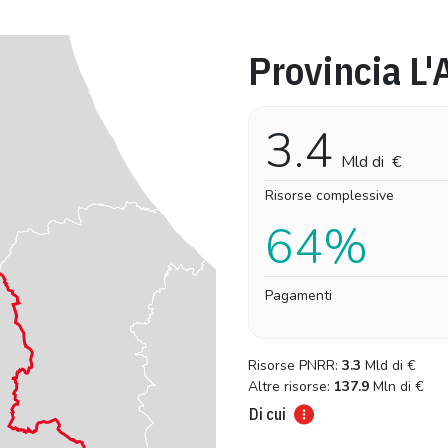
Provincia L'
Pro-capite
Complessivo
2.677,86 €
2.677,86 €
3.4
Mld di
€
Risorse complessive
64%
Pagamenti
Risorse PNRR:
3.3
Mld di
€
Altre risorse:
137.9
Mln di
€
Di cui