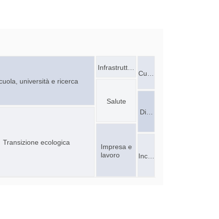
Infrastrutt…
Cu…
cuola, università e ricerca
Salute
Di…
Transizione ecologica
Impresa e
lavoro
Inc…