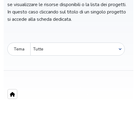
se visualizzare le risorse disponibili o la lista dei progetti.
In questo caso cliccando sul titolo di un singolo progetto
si accede alla scheda dedicata.
Tema
Pro-capite
C
7,18 €