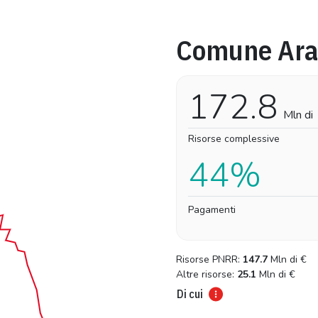
Comune Ara
Pro-capite
Complessivo
44,17 €
44,17 €
172.8
Mln di
Risorse complessive
44%
Pagamenti
Risorse PNRR:
147.7
Mln di
€
Altre risorse:
25.1
Mln di
€
Di cui