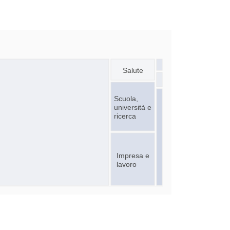
Salute
Scuola,
università e
ricerca
Impresa e
lavoro