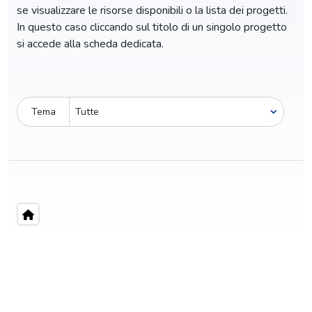
se visualizzare le risorse disponibili o la lista dei progetti.
In questo caso cliccando sul titolo di un singolo progetto
si accede alla scheda dedicata.
Tema
Pro-capite
C
24,14 €
2