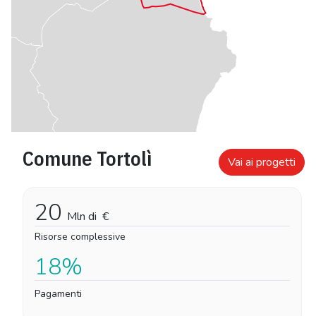
Comune Tortolì
Vai ai progetti
20
Mln di
€
Risorse complessive
18%
Pagamenti