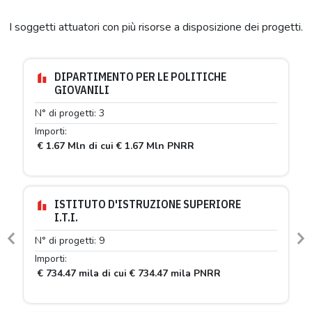
I soggetti attuatori con più risorse a disposizione dei progetti.
DIPARTIMENTO PER LE POLITICHE
GIOVANILI
N° di progetti: 3
Importi:
€ 1.67 Mln di cui € 1.67 Mln PNRR
ISTITUTO D'ISTRUZIONE SUPERIORE
I.T.I.
N° di progetti: 9
Previous
N
Importi:
€ 734.47 mila di cui € 734.47 mila PNRR