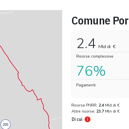
Comune Por
Pro-capite
Complessivo
1.996,83 €
1.996,83 €
2.4
Mld di
€
Risorse complessive
76%
Pagamenti
Risorse PNRR:
2.4
Mld di
€
Altre risorse:
23.7
Mln di
€
Di cui