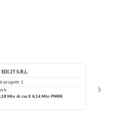
EDI.IT S.R.L.
di progetti: 1
rti:
Next
.18 Mln di cui € 6.14 Mln PNRR