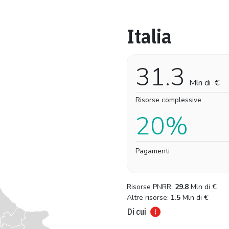
Italia
Pro-capite
Complessivo
3,14 €
3,14 €
31.3
Mln di
€
Risorse complessive
20%
Pagamenti
Risorse PNRR:
29.8
Mln di
€
Altre risorse:
1.5
Mln di
€
Di cui