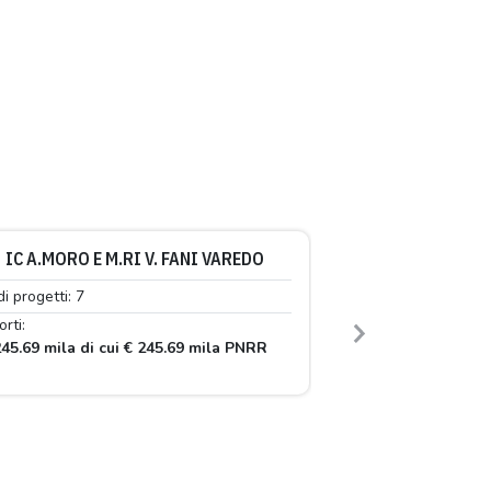
IC A.MORO E M.RI V. FANI VAREDO
di progetti: 7
rti:
Next
45.69 mila di cui € 245.69 mila PNRR