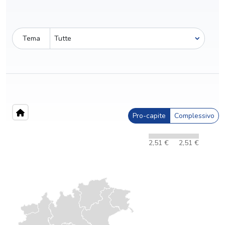
Tema
Pro-capite
Complessivo
2,51 €
2,51 €