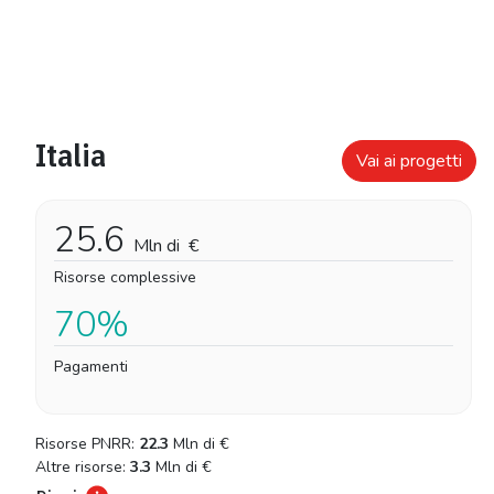
Italia
Vai ai progetti
25.6
Mln di
€
Risorse complessive
70%
Pagamenti
Risorse PNRR:
22.3
Mln di
€
Altre risorse:
3.3
Mln di
€