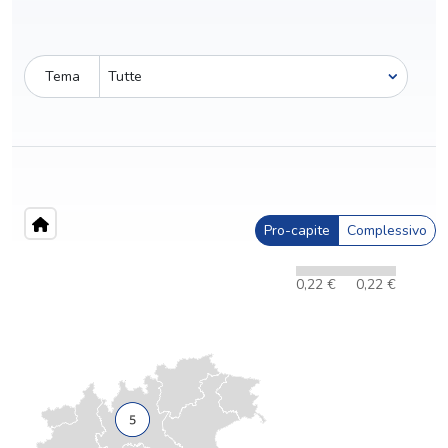
Tema
Pro-capite
Complessivo
0,22 €
0,22 €