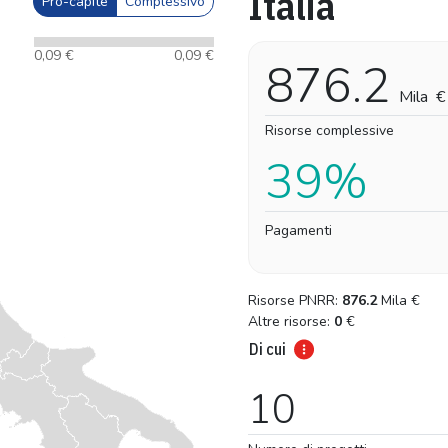
Italia
Pro-capite
Complessivo
0,09 €
0,09 €
876.2
Mila
€
Risorse complessive
39%
Pagamenti
Risorse PNRR:
876.2
Mila
€
Altre risorse:
0
€
Di cui
10