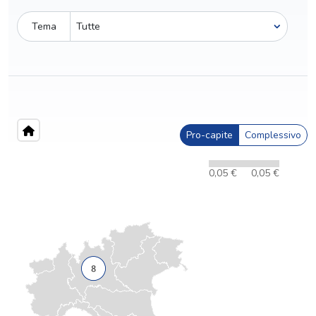
Tema
Pro-capite
Complessivo
0,05 €
0,05 €