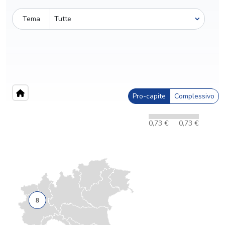
Tema
Pro-capite
Complessivo
0,73 €
0,73 €