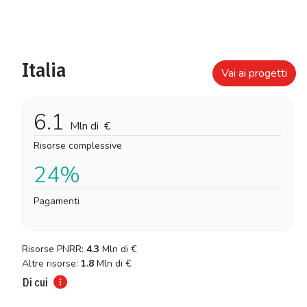
Italia
Vai ai progetti
6.1
Mln di
€
Risorse complessive
24%
Pagamenti
Risorse PNRR:
4.3
Mln di
€
Altre risorse:
1.8
Mln di
€
Di cui