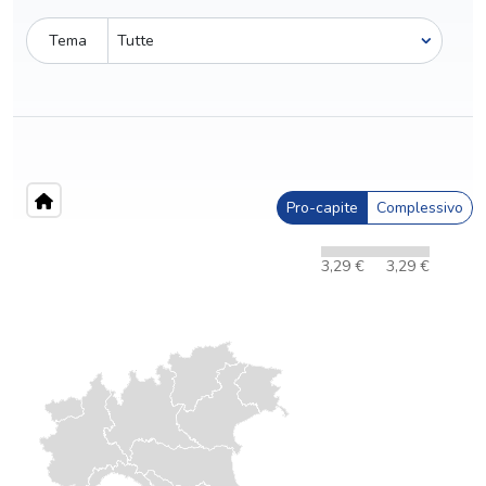
Tema
Pro-capite
Complessivo
3,29 €
3,29 €