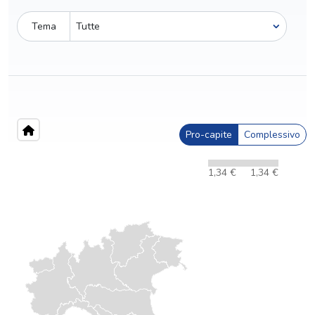
Tema
Pro-capite
Complessivo
1,34 €
1,34 €