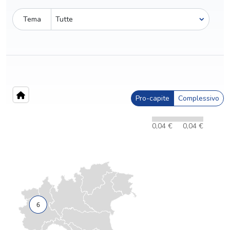
Tema
Pro-capite
Complessivo
0,04 €
0,04 €