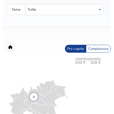
Tema
Pro-capite
Complessivo
0,02 €
0,02 €