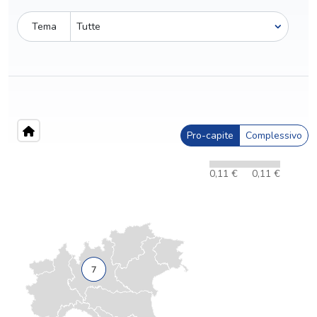
Tema
Pro-capite
Complessivo
0,11 €
0,11 €