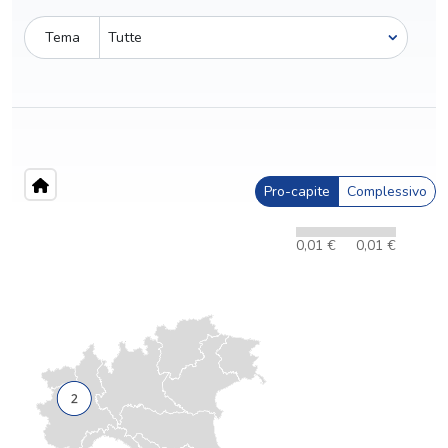
Tema
Pro-capite
Complessivo
0,01 €
0,01 €