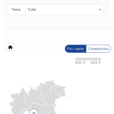
Tema
Pro-capite
Complessivo
6,61 €
6,61 €