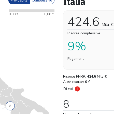
Italia
Pro-capite
Complessivo
0,08 €
0,08 €
424.6
Mila
€
Risorse complessive
9%
Pagamenti
Risorse PNRR:
424.6
Mila
€
Altre risorse:
0
€
Di cui
8