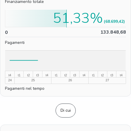
Finanziamento totale
51,33%
(68.699,42)
0
133.848,68
0
Pagamenti
%
%
t4
t1
t2
t3
t4
t1
t2
t3
t4
t1
t2
t3
t4
24
25
26
27
Pagamenti nel tempo
Di cui