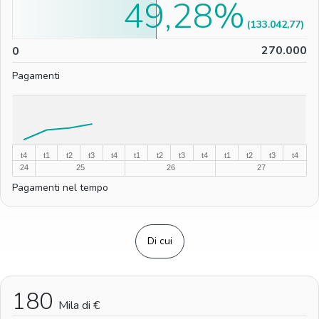
49,28%
(133.042,77)
0
270.000
0
Pagamenti
%
%
t4
t1
t2
t3
t4
t1
t2
t3
t4
t1
t2
t3
t4
24
25
26
27
Pagamenti nel tempo
Di cui
180
Mila di €