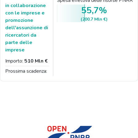
Spesa effettiva delle risorse PNRR
in collaborazione
55,7%
con le imprese e
(200.7 Mln €)
promozione
dell'assunzione di
ricercatori da
parte delle
imprese
Importo:
510 Mln €
Prossima scadenza: