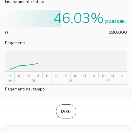
Finanziamento totale
46,03%
(82.846,85)
0
180.000
0
Pagamenti
%
%
t4
t1
t2
t3
t4
t1
t2
t3
t4
t1
t2
t3
t4
24
25
26
27
Pagamenti nel tempo
Di cui