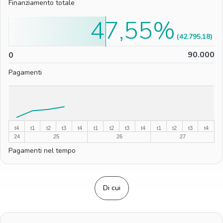
Finanziamento totale
47,55%
(42.795,18)
0
90.000
0
Pagamenti
%
%
t4
t1
t2
t3
t4
t1
t2
t3
t4
t1
t2
t3
t4
24
25
26
27
Pagamenti nel tempo
Di cui