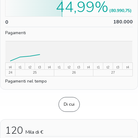
44,99%
(80.990,75)
0
180.000
0
Pagamenti
%
%
t4
t1
t2
t3
t4
t1
t2
t3
t4
t1
t2
t3
t4
24
25
26
27
Pagamenti nel tempo
Di cui
120
Mila di €