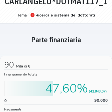
CARLANGELO*DOTMAT117_1
Tema:
Ricerca e sistema dei dottorati
Parte finanziaria
90
Mila di €
Finanziamento totale
47,60%
(42.843,07)
0
90.000
0
Pagamenti