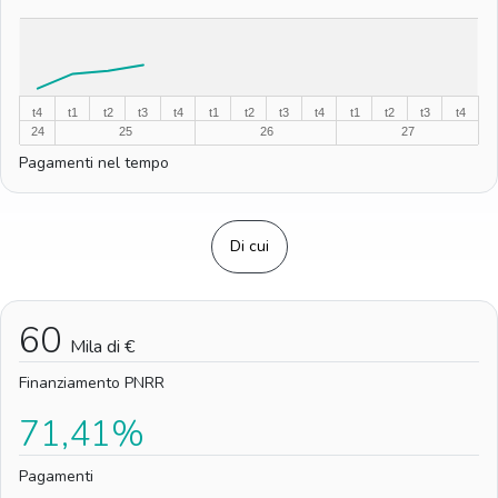
%
%
t4
t1
t2
t3
t4
t1
t2
t3
t4
t1
t2
t3
t4
24
25
26
27
Pagamenti nel tempo
Di cui
60
Mila di €
Finanziamento PNRR
71,41%
Pagamenti