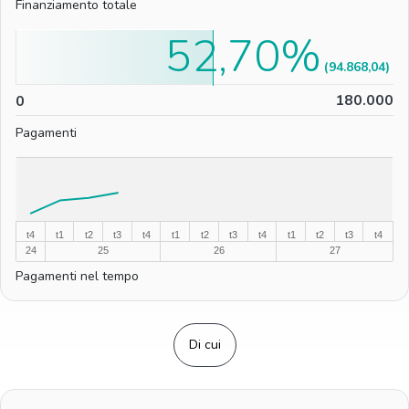
Finanziamento totale
52,70%
(94.868,04)
0
180.000
0
Pagamenti
%
%
t4
t1
t2
t3
t4
t1
t2
t3
t4
t1
t2
t3
t4
24
25
26
27
Pagamenti nel tempo
Di cui