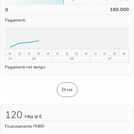
0
180.000
0
Pagamenti
%
%
t4
t1
t2
t3
t4
t1
t2
t3
t4
t1
t2
t3
t4
24
25
26
27
Pagamenti nel tempo
Di cui
120
Mila di €
Finanziamento PNRR