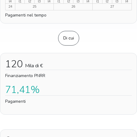
t4
t1
t2
t3
t4
t1
t2
t3
t4
t1
t2
t3
t4
24
25
26
27
Pagamenti nel tempo
Di cui
120
Mila di €
Finanziamento PNRR
71,41%
Pagamenti