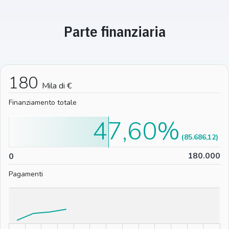
Parte finanziaria
180
Mila di €
Finanziamento totale
47,60%
(85.686,12)
0
180.000
0
Pagamenti
%
%