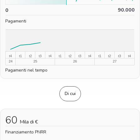
0
90.000
0
Pagamenti
%
%
t4
t1
t2
t3
t4
t1
t2
t3
t4
t1
t2
t3
t4
24
25
26
27
Pagamenti nel tempo
Di cui
60
Mila di €
Finanziamento PNRR